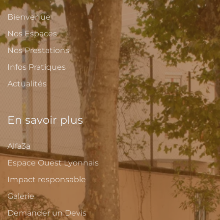
Bienvenue
Nos Espaces
Nos Prestations
Infos Pratiques
Actualités
En savoir plus
Alfa3a
Espace Ouest Lyonnais
Impact responsable
Galerie
Demander un Devis