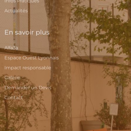
Infos Pratiques
Actualités
En savoir plus
Alfa3a
Espace Ouest Lyonnais
Impact responsable
Galerie
Demander un Devis
Contact