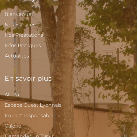
Bienvenue
Nos Espaces
Nos Prestations
Infos Pratiques
Actualités
En savoir plus
Alfa3a
Espace Ouest Lyonnais
Impact responsable
Galerie
Demander un Devis