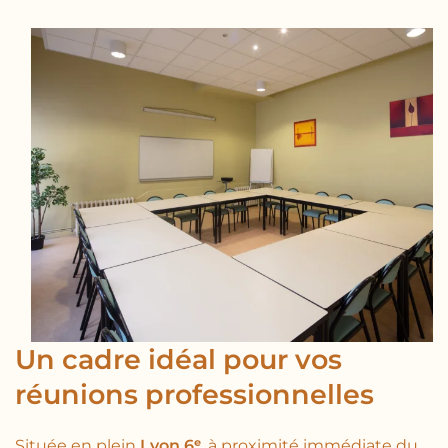
Un cadre idéal pour vos
réunions professionnelles
Située en plein
Lyon 6ᵉ
, à proximité immédiate du