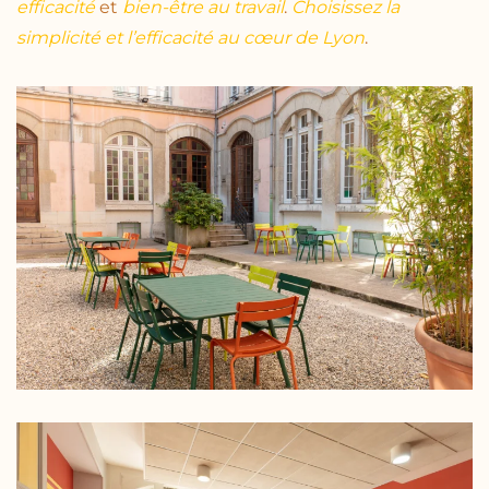
efficacité
et
bien-être au travail
.
Choisissez la
simplicité et l’efficacité au cœur de Lyon
.