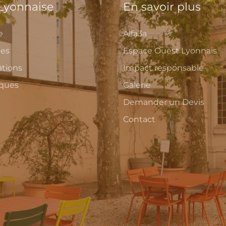
 Lyonnaise
En savoir plus
e
Alfa3a
ces
Espace Ouest Lyonnais
ations
Impact responsable
iques
Galerie
Demander un Devis
Contact