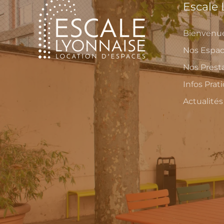
Escale
Bienvenu
Nos Espa
Nos Prest
Infos Prat
Actualités