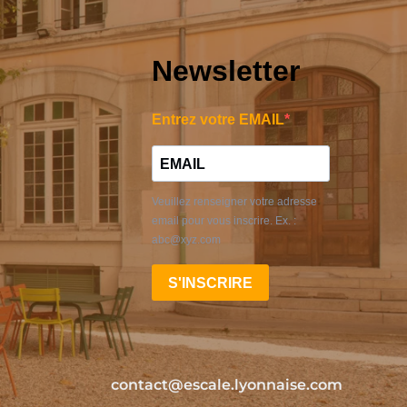
Newsletter
Entrez votre EMAIL
Veuillez renseigner votre adresse
email pour vous inscrire. Ex. :
abc@xyz.com
S'INSCRIRE
contact@escale.lyonnaise.com