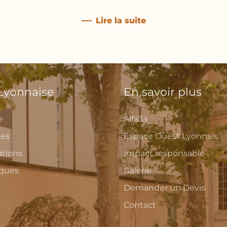
Lire la suite
 Lyonnaise
En savoir plus
e
Alfa3a
ces
Espace Ouest Lyonnais
ations
Impact responsable
iques
Galerie
Demander un Devis
Contact