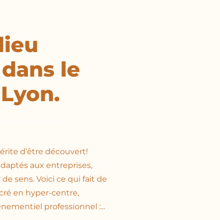
lieu
dans le
Lyon.
sur
ucun commentaire
L’Escale
Lyonnaise
:
érite d’être découvert!
un
daptés aux entreprises,
lieu
événementiel
de sens. Voici ce qui fait de
de
ncré en hyper-centre,
proximité
dans
nementiel professionnel :...
le