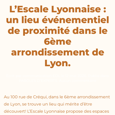
L’Escale Lyonnaise :
un lieu événementiel
de proximité dans le
6ème
arrondissement de
Lyon.
Écrit par
communication EOL
le
12 mai 2026
. Publié dans
sur
PAROLES D’EXPERTS
.
Aucun commentaire
L’Escale
Lyonnaise
:
Au 100 rue de Créqui, dans le 6ème arrondissement
un
de Lyon, se trouve un lieu qui mérite d’être
lieu
événement
découvert! L’Escale Lyonnaise propose des espaces
de