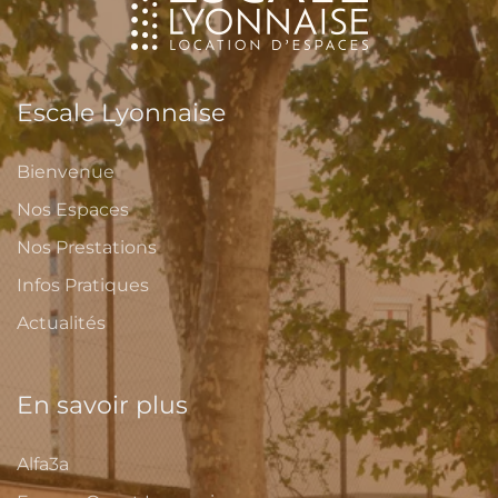
Escale Lyonnaise
Bienvenue
Nos Espaces
Nos Prestations
Infos Pratiques
Actualités
En savoir plus
Alfa3a